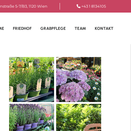
traße 5-7/B3, 1120 Wien
+43 1 8134105

ME
FRIEDHOF
GRABPFLEGE
TEAM
KONTAKT