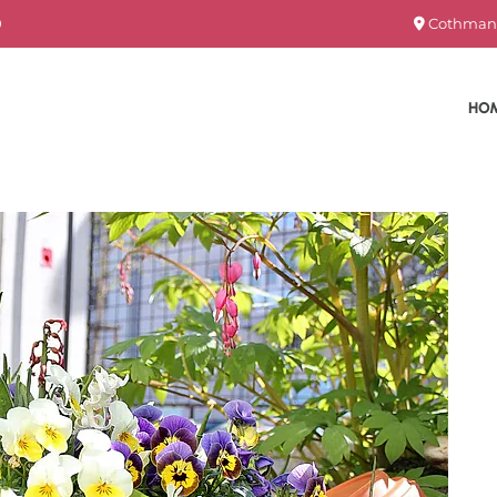
0
Cothmanns

HO