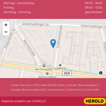
Montag - Donnerstag
09:00 - 16:00
Freitag
09:00 - 13:00
Samstag - Sonntag
geschlossen
Unser Service in 1100 Wien
&
1130 Wien
|
Lokaler Blumenladen
|
Lokales Blumengeschäft
|
Impressum
|
Datenschutz
|
Kontakt
Website erstellt von HEROLD